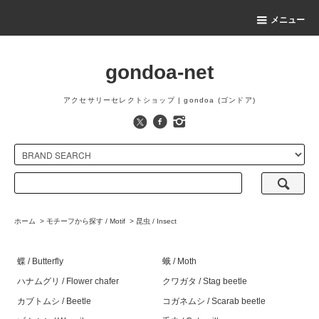
メニュー
gondoa-net
アクセサリーセレクトショップ | gondoa (ゴンドア)
ホーム
>
モチーフから探す / Motif
>
昆虫 / Insect
蝶 / Butterfly
蛾 / Moth
ハナムグリ / Flower chafer
クワガタ / Stag beetle
カブトムシ / Beetle
コガネムシ / Scarab beetle