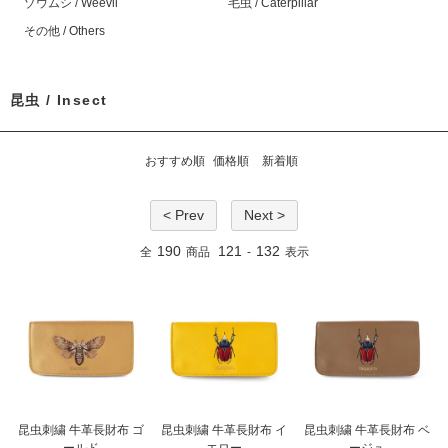
ゾウムシ / Weevil
毛虫 / Caterpillar
その他 / Others
昆虫 / Insect
おすすめ順
価格順
新着順
< Prev
Next >
190
121
132
全
商品
-
表示
昆虫刺繍 牛革長財布 ゴ
昆虫刺繍 牛革長財布 イ
昆虫刺繍 牛革長財布 ベ