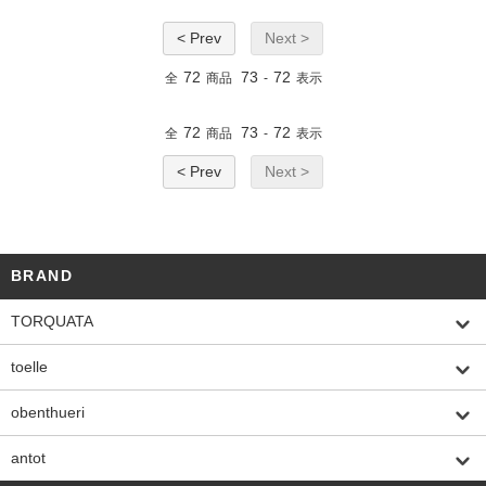
< Prev
Next >
72
73
72
全
商品
-
表示
72
73
72
全
商品
-
表示
< Prev
Next >
BRAND
TORQUATA
toelle
obenthueri
antot