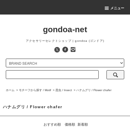
メニュー
gondoa-net
アクセサリーセレクトショップ | gondoa (ゴンドア)
ホーム
>
モチーフから探す / Motif
>
昆虫 / Insect
>
ハナムグリ / Flower chafer
ハナムグリ / Flower chafer
おすすめ順
価格順
新着順