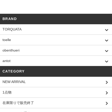
BRAND
TORQUATA
toelle
obenthueri
antot
CATEGORY
NEW ARRIVAL
1点物
在庫限りで販売終了