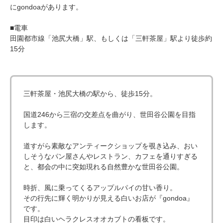
にgondoaがあります。
■電車
田園都市線「池尻大橋」駅、もしくは「三軒茶屋」駅より徒歩約
15分
三軒茶屋・池尻大橋の駅から、徒歩15分。
国道246から三宿の交差点を曲がり、世田谷公園を目指
します。
道すがら素敵なアンティークショップを覗き込み、おい
しそうなパン屋さんやレストラン、カフェを通りすぎる
と、都会の中に突如現れる自然豊かな世田谷公園。
時折、風に乗ってくるアップルパイの甘い香り。
その行先に輝く明かりが見える白いお店が『gondoa』
です。
目印は白いヘラクレスオオカブトの看板です。