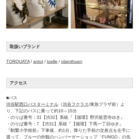
取扱いブランド
TORQUATA
/
antot
/
toelle
/
obenthueri
アクセス
■バス
渋谷駅西口バスターミナル
（
渋谷フクラス
/東急プラザ前）よ
り、下記のバスに乗って約10～15分
・のりば番号：31【渋32】系統『【循環】野沢龍雲寺ゆき』
・のりば番号：7 【渋31】系統『【循環】下馬一丁目ゆき』
『駒繋小学校前』下車後、約1分。降りた手前の交差点を左手に
渡って、ブルーの外観のハンバーガーショップ「FUNGO」の先