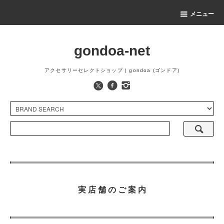
メニュー
gondoa-net
アクセサリーセレクトショップ | gondoa (ゴンドア)
実 店 舗 の ご 案 内