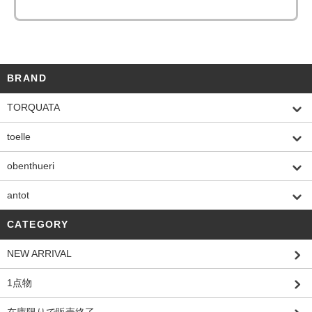
BRAND
TORQUATA
toelle
obenthueri
antot
CATEGORY
NEW ARRIVAL
1点物