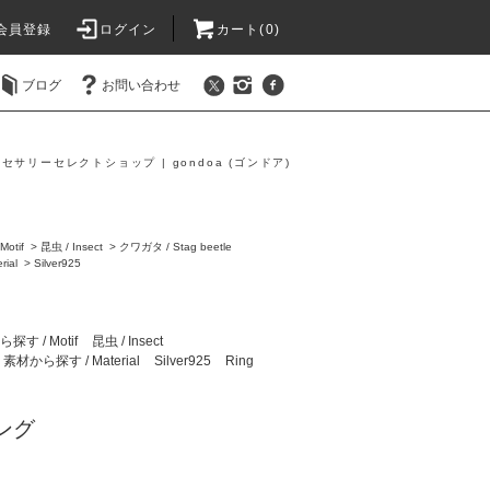
会員登録
ログイン
カート(0)
ブログ
お問い合わせ
セサリーセレクトショップ | gondoa (ゴンドア)
g
otif
>
昆虫 / Insect
>
クワガタ / Stag beetle
ial
>
Silver925
す / Motif
昆虫 / Insect
素材から探す / Material
Silver925
Ring
ング