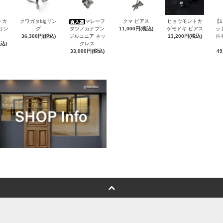
トカ
クワガタbigリン
マレーフ
クマ ピアス
ヒョウモントカ
【
Sリン
グ
タツノカナブン
11,000円(税込)
ゲモドキ ピアス
ッ
36,300円(税込)
ジルコニア ネッ
13,200円(税込)
片
税込)
クレス
33,000円(税込)
49