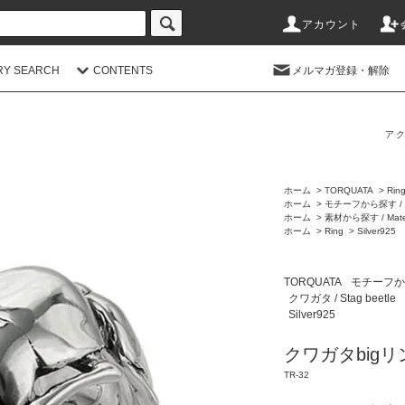
アカウント
RY SEARCH
CONTENTS
メルマガ登録・解除
アク
ホーム
>
TORQUATA
>
Rin
ホーム
>
モチーフから探す / M
ホーム
>
素材から探す / Mater
ホーム
>
Ring
>
Silver925
TORQUATA
モチーフから探
クワガタ / Stag beetle
Silver925
クワガタbigリ
TR-32