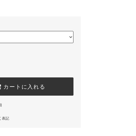
)
カートに入れる
細
く表記