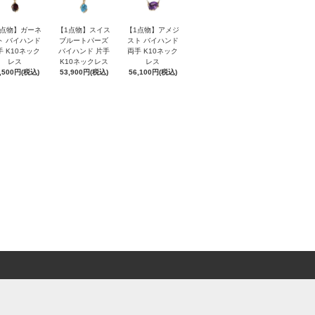
1点物】ガーネ
【1点物】スイス
【1点物】アメジ
ト バイハンド
ブルートパーズ
スト バイハンド
手 K10ネック
バイハンド 片手
両手 K10ネック
レス
K10ネックレス
レス
,500円(税込)
53,900円(税込)
56,100円(税込)