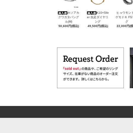
ホソアカ
K10×Silv
ヒョウモン
クワガタバング
er 虫足ダイヤリ
ゲモドキ F
ル(M)
ング
グ
50,600円(税込)
49,500円(税込)
22,000円(