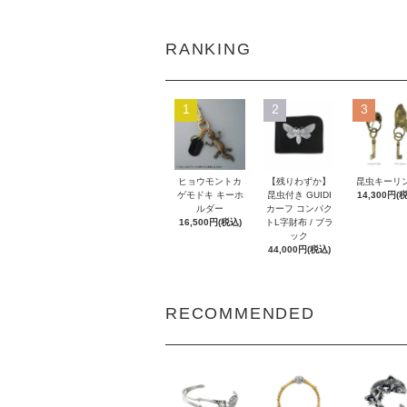
RANKING
1
2
3
ヒョウモントカ
【残りわずか】
昆虫キーリ
ゲモドキ キーホ
昆虫付き GUIDI
14,300円(
ルダー
カーフ コンパク
16,500円(税込)
トL字財布 / ブラ
ック
44,000円(税込)
RECOMMENDED