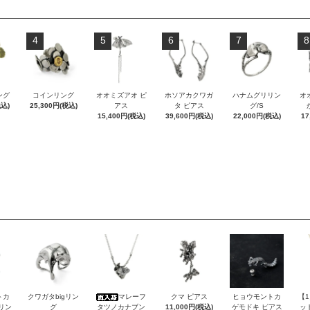
4
5
6
7
8
ング
コインリング
オオミズアオ ピ
ホソアカクワガ
ハナムグリリン
オ
税込)
25,300円(税込)
アス
タ ピアス
グ/S
15,400円(税込)
39,600円(税込)
22,000円(税込)
17
トカ
クワガタbigリン
マレーフ
クマ ピアス
ヒョウモントカ
【
Sリン
グ
タツノカナブン
11,000円(税込)
ゲモドキ ピアス
ッ