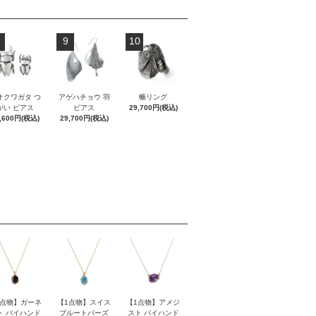
9
10
オクワガタ つ
アゲハチョウ 羽
蛾リング
がい ピアス
ピアス
29,700円(税込)
,600円(税込)
29,700円(税込)
1点物】ガーネ
【1点物】スイス
【1点物】アメジ
ト バイハンド
ブルートパーズ
スト バイハンド