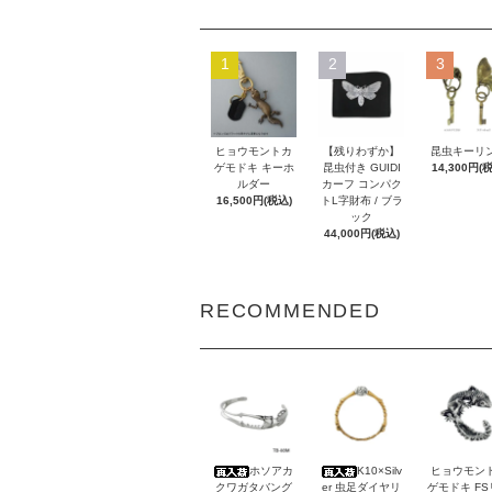
1
2
3
ヒョウモントカ
【残りわずか】
昆虫キーリ
ゲモドキ キーホ
昆虫付き GUIDI
14,300円(
ルダー
カーフ コンパク
16,500円(税込)
トL字財布 / ブラ
ック
44,000円(税込)
RECOMMENDED
ホソアカ
K10×Silv
ヒョウモン
クワガタバング
er 虫足ダイヤリ
ゲモドキ F