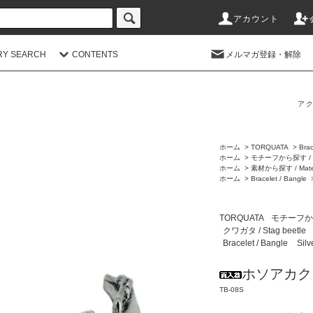
アカウント
RY SEARCH
CONTENTS
メルマガ登録・解除
アク
ホーム
>
TORQUATA
>
Brac
ホーム
>
モチーフから探す / M
ホーム
>
素材から探す / Mater
ホーム
>
Bracelet / Bangle
TORQUATA
モチーフから探
クワガタ / Stag beetle
Bracelet / Bangle
Sil
ホソアカク
TB-08S