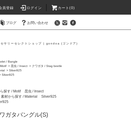
会員登録
ログイン
カート(0)
ブログ
お問い合わせ
セサリーセレクトショップ | gondoa (ゴンドア)
elet / Bangle
otif
>
昆虫 / Insect
>
クワガタ / Stag beetle
ial
>
Silver925
>
Silver925
す / Motif
昆虫 / Insect
素材から探す / Material
Silver925
ver925
ワガタバングル(S)