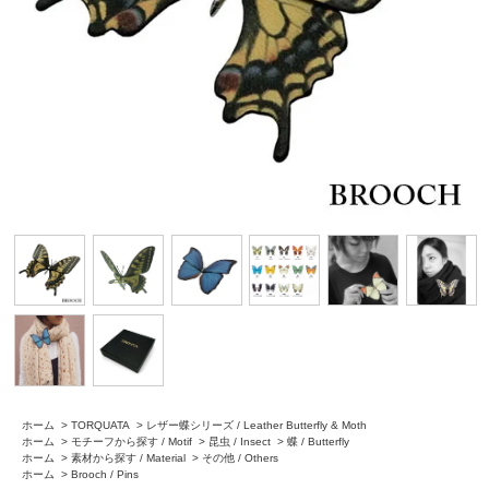
ホーム
>
TORQUATA
>
レザー蝶シリーズ / Leather Butterfly & Moth
ホーム
>
モチーフから探す / Motif
>
昆虫 / Insect
>
蝶 / Butterfly
ホーム
>
素材から探す / Material
>
その他 / Others
ホーム
>
Brooch / Pins