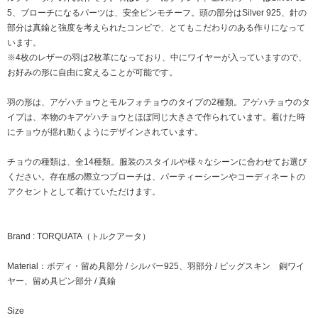
5、ブローチになるパーツは、安全ピンモチーフ。頭の部分はSilver 925、針の
部分は真鍮と強度を考えられたコンビで、とてもこだわりのある作りになって
います。
※4枚のレザーの羽は2枚革になっており、中にワイヤーが入っていますので、
お好みの形に自由に変えることが可能です。
羽の形は、アゲハチョウとモルフォチョウのタイプの2種類。アゲハチョウのタ
イプは、本物のキアゲハチョウとほぼ同じ大きさで作られています。着けた時
にチョウが揺れ動くようにデザインされています。
チョウの種類は、全14種類。服装のスタイルや様々なシーンに合わせてお選び
ください。存在感の際立つブローチは、パーティーシーンやコーディネートの
アクセントとして着けていただけます。
Brand : TORQUATA（トルクアータ）
Material：ボディ・留め具部分 / シルバー925、羽部分 / ピッグスキン 銅ワイ
ヤー、留め具ピン部分 / 真鍮
Size