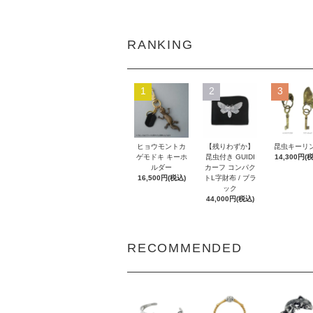
RANKING
1
2
3
ヒョウモントカ
【残りわずか】
昆虫キーリ
ゲモドキ キーホ
昆虫付き GUIDI
14,300円(
ルダー
カーフ コンパク
16,500円(税込)
トL字財布 / ブラ
ック
44,000円(税込)
RECOMMENDED