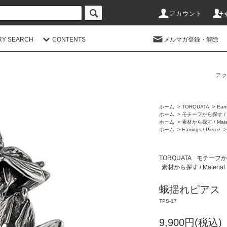
アカウント
RY SEARCH
CONTENTS
メルマガ登録・解除
アク
ホーム
>
TORQUATA
>
Earr
ホーム
>
モチーフから探す / M
ホーム
>
素材から探す / Mater
ホーム
>
Earrings / Pierce
TORQUATA
モチーフから探
素材から探す / Material
蛾揺れピアス
TPS-17
9,900円(税込)