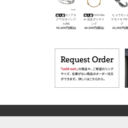
ホソアカ
K10×Silv
ヒョウモン
クワガタバング
er 虫足ダイヤリ
ゲモドキ F
ル(M)
ング
グ
50,600円(税込)
49,500円(税込)
22,000円(