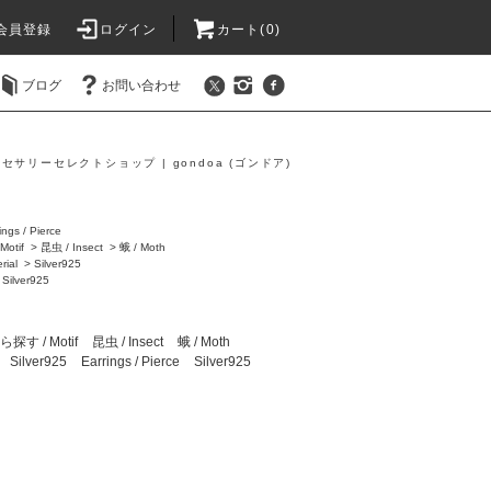
会員登録
ログイン
カート(0)
ブログ
お問い合わせ
セサリーセレクトショップ | gondoa (ゴンドア)
ings / Pierce
otif
>
昆虫 / Insect
>
蛾 / Moth
ial
>
Silver925
>
Silver925
す / Motif
昆虫 / Insect
蛾 / Moth
Silver925
Earrings / Pierce
Silver925