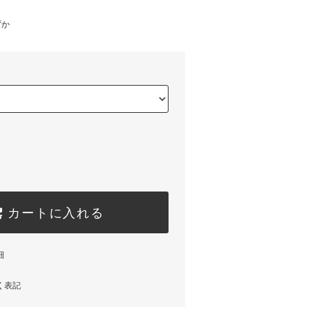
ずか
カートに入れる
細
く表記