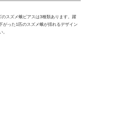
ーズのスズメ蛾ピアスは3種類あります。躍
下がった1匹のスズメ蛾が揺れるデザイン
い。