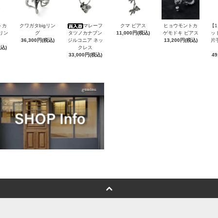
トカ
クワガタbigリン
マレーフ
クマ ピアス
ヒョウモントカ
【
Sリン
グ
タツノカナブン
11,000円(税込)
ゲモドキ ピアス
ッ
36,300円(税込)
ジルコニア ネッ
13,200円(税込)
片
税込)
クレス
33,000円(税込)
49