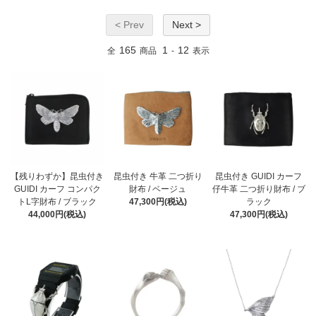
< Prev
Next >
165
1
12
全
商品
-
表示
【残りわずか】昆虫付き
昆虫付き 牛革 二つ折り
昆虫付き GUIDI カーフ
GUIDI カーフ コンパク
財布 / ベージュ
仔牛革 二つ折り財布 / ブ
トL字財布 / ブラック
47,300円(税込)
ラック
44,000円(税込)
47,300円(税込)