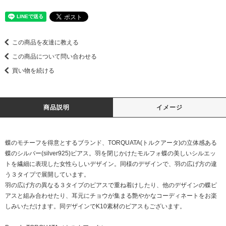
この商品を友達に教える
この商品について問い合わせる
買い物を続ける
商品説明
イメージ
蝶のモチーフを得意とするブランド、TORQUATA(トルクアータ)の立体感ある
蝶のシルバー(silver925)ピアス。羽を閉じかけたモルフォ蝶の美しいシルエッ
トを繊細に表現した女性らしいデザイン。同様のデザインで、羽の広げ方の違
う３タイプで展開しています。
羽の広げ方の異なる３タイプのピアスで重ね着けしたり、他のデザインの蝶ピ
アスと組み合わせたり、耳元にチョウが集まる艶やかなコーディネートをお楽
しみいただけます。同デザインでK10素材のピアスもございます。