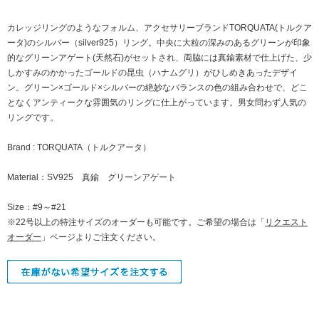
カレッジリングのようなフォルム、アクセサリーブランドTORQUATA(トルクア
ータ)のシルバー（silver925）リング。中央に大粒の深みのあるグリーンが印象
的なグリーンアゲート(天然石)がセットされ、両脇には真鍮素材で仕上げた、少
しかすみのかかったゴールドの昆虫（ハナムグリ）がひしめきあったデザイ
ン。グリーン×ゴールド×シルバーの絶妙なバランスの色の組み合わせで、どこ
となくアンティークな雰囲気のリングに仕上がっています。男女問わず人気の
リングです。
Brand : TORQUATA（トルクアータ）
Material：SV925 真鍮 グリーンアゲート
Size：#9～#21
※22号以上の特注サイズのオーダーも可能です。ご希望の場合は「
リクエスト
オーダー
」ページよりご注文ください。