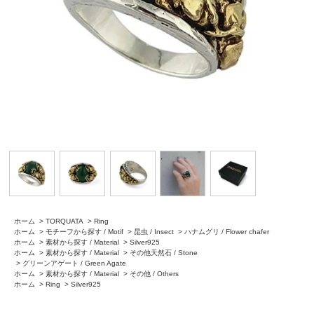
ホーム
>
TORQUATA
>
Ring
ホーム
>
モチーフから探す / Motif
>
昆虫 / Insect
>
ハナムグリ / Flower chafer
ホーム
>
素材から探す / Material
>
Silver925
ホーム
>
素材から探す / Material
>
その他天然石 / Stone
>
グリーンアゲート / Green Agate
ホーム
>
素材から探す / Material
>
その他 / Others
ホーム
>
Ring
>
Silver925