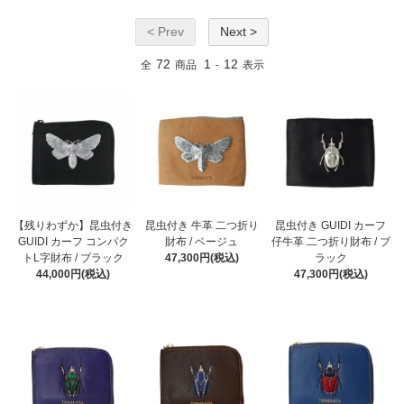
< Prev
Next >
72
1
12
全
商品
-
表示
【残りわずか】昆虫付き
昆虫付き 牛革 二つ折り
昆虫付き GUIDI カーフ
GUIDI カーフ コンパク
財布 / ベージュ
仔牛革 二つ折り財布 / ブ
トL字財布 / ブラック
47,300円(税込)
ラック
44,000円(税込)
47,300円(税込)