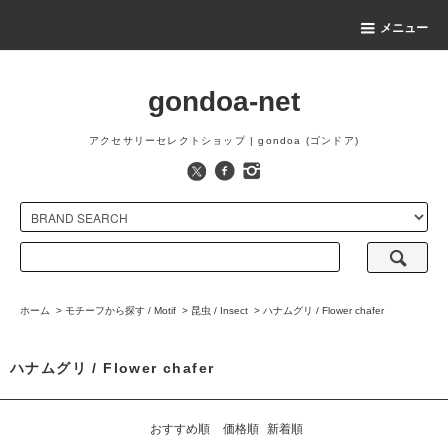
メニュー
gondoa-net
アクセサリーセレクトショップ | gondoa (ゴンドア)
ホーム
>
モチーフから探す / Motif
>
昆虫 / Insect
>
ハナムグリ / Flower chafer
ハナムグリ / Flower chafer
おすすめ順
価格順
新着順