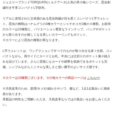
ジュエリーブランドTORQUATA(トルクアータ)人気の革小物シリーズ、昆虫刺
繍付き牛革コンパクトL字財布。
リアルに表現された立体感のある昆虫刺繍が目を惹くコンパクトL字ウォレッ
ト。昆虫の種類はハナムグリの3種カラーとシャチホコガ1種の４種類。お財布
のカラーは10種類と、バリエーション豊富なラインナップ。バッグやポケット
から取り出すのが嬉しくなる美しいカラーリングもポイント。
※カラーにより昆虫の種類が異なります。
L字ウォレットは、ワンアクションですべてのものが取り出せる楽々仕様。コン
パクトながら、両サイドにカードとお札、中央には仕切りのポケット兼小銭入
れを設けています。さらに背面にもカードや紙幣を収納できるポケットも完
備。シンプルながらミニマルな美しさと使い勝手のよいサイズ感です。
※カラーは10種類ございます。その他カラーの商品ページは
こちら>>
※天然皮革のため、肌理(キメ)の細かさやシワ、傷など、1点1点風合いに個体
差があります。
革製品の特性をご理解いただき、天然皮革ならではの風合いをお楽しみくださ
い。