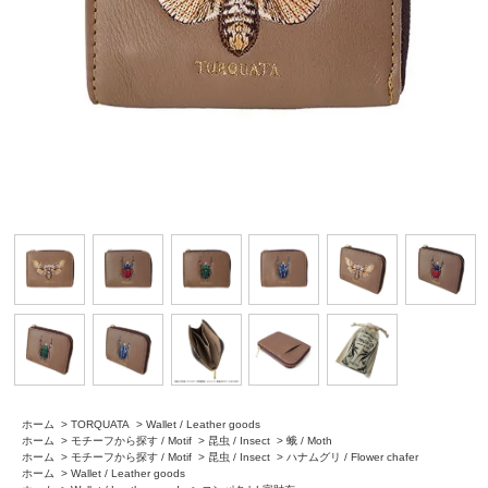
ホーム
>
TORQUATA
>
Wallet / Leather goods
ホーム
>
モチーフから探す / Motif
>
昆虫 / Insect
>
蛾 / Moth
ホーム
>
モチーフから探す / Motif
>
昆虫 / Insect
>
ハナムグリ / Flower chafer
ホーム
>
Wallet / Leather goods