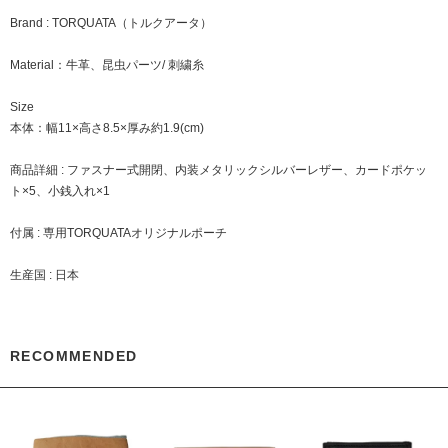
Brand : TORQUATA（トルクアータ）
Material：牛革、昆虫パーツ/ 刺繍糸
Size
本体：幅11×高さ8.5×厚み約1.9(cm)
商品詳細 : ファスナー式開閉、内装メタリックシルバーレザー、カードポケッ
ト×5、小銭入れ×1
付属 : 専用TORQUATAオリジナルポーチ
生産国 : 日本
RECOMMENDED