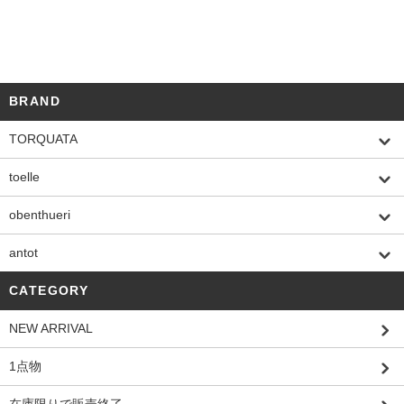
BRAND
TORQUATA
toelle
obenthueri
antot
CATEGORY
NEW ARRIVAL
1点物