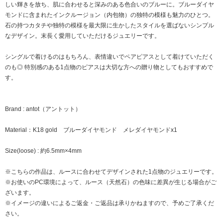
しい輝きを放ち、肌に合わせると深みのある色合いのブルーに。ブルーダイヤ
モンドに含まれたインクルージョン（内包物）の独特の模様も魅力のひとつ。
石の持つカタチや独特の模様を最大限に生かしたスタイルを選ばないシンプル
なデザイン。末長く愛用していただけるジュエリーです。
シングルで着けるのはもちろん、表情違いでペアピアスとして着けていただく
のも◎ 特別感のある1点物のピアスは大切な方への贈り物としてもおすすめで
す。
Brand : antot（アントット）
Material：K18 gold ブルーダイヤモンド メレダイヤモンドx1
Size(loose) : 約6.5mm×4mm
※こちらの作品は、ルースに合わせてデザインされた1点物のジュエリーです。
※お使いのPC環境によって、ルース（天然石）の色味に差異が生じる場合がご
ざいます。
※イメージの違いによるご返金・ご返品は承りかねますので、予めご了承くだ
さい。