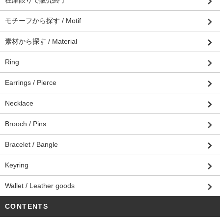
在庫限りで販売終了
モチーフから探す / Motif
素材から探す / Material
Ring
Earrings / Pierce
Necklace
Brooch / Pins
Bracelet / Bangle
Keyring
Wallet / Leather goods
CONTENTS