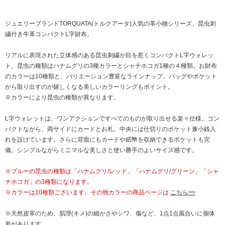
ジュエリーブランドTORQUATA(トルクアータ)人気の革小物シリーズ、昆虫刺
繍付き牛革コンパクトL字財布。
リアルに表現された立体感のある昆虫刺繍が目を惹くコンパクトL字ウォレッ
ト。昆虫の種類はハナムグリの3種カラーとシャチホコガ1種の４種類。お財布
のカラーは10種類と、バリエーション豊富なラインナップ。バッグやポケット
から取り出すのが嬉しくなる美しいカラーリングもポイント。
※カラーにより昆虫の種類が異なります。
L字ウォレットは、ワンアクションですべてのものが取り出せる楽々仕様。コン
パクトながら、両サイドにカードとお札、中央には仕切りのポケット兼小銭入
れを設けています。さらに背面にもカードや紙幣を収納できるポケットも完
備。シンプルながらミニマルな美しさと使い勝手のよいサイズ感です。
※ブルーの昆虫の種類は「ハナムグリ/レッド」「ハナムグリ/グリーン」「シャ
チホコガ」の3種類になります。
※カラーは10種類ございます。その他カラーの商品ページは
こちら>>
※天然皮革のため、肌理(キメ)の細かさやシワ、傷など、1点1点風合いに個体
差があります。