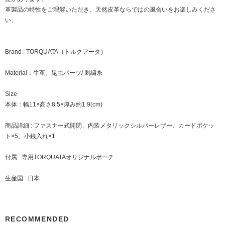
革製品の特性をご理解いただき、天然皮革ならではの風合いをお楽しみくださ
い。
Brand : TORQUATA（トルクアータ）
Material：牛革、昆虫パーツ/ 刺繍糸
Size
本体：幅11×高さ8.5×厚み約1.9(cm)
商品詳細 : ファスナー式開閉、内装メタリックシルバーレザー、カードポケッ
ト×5、小銭入れ×1
付属 : 専用TORQUATAオリジナルポーチ
生産国 : 日本
RECOMMENDED