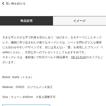
買い物を続ける
商品説明
イメージ
大きな手と小さな手で約束を交わし合う「ゆびきり」をモチーフにしたネック
レス。繊細に作り込まれた小振りなネックレスは、シーンを問わずどんな服装
にも合わせやすいデザインです。目には見えない「愛」を表現したブランド「t
oelle(トエル)」。大切な方へのプレゼントとしてもおすすめです。
※ネックレスは、素材違いでK10ゴールド(商品番号：
XB-15-K10
)のタイプもご
ざいます。
Brand : toelle（トエル）
Material：SV925 ロジウムメッキ加工
Size：チェーン 約40cm ※長さ調整不可