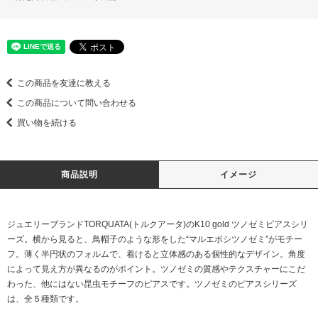
この商品を友達に教える
この商品について問い合わせる
買い物を続ける
商品説明
イメージ
ジュエリーブランドTORQUATA(トルクアータ)のK10 gold ツノゼミピアスシリ
ーズ。横から見ると、鳥帽子のような形をした“マルエボシツノゼミ”がモチー
フ。薄く半円状のフォルムで、着けると立体感のある個性的なデザイン。角度
によって見え方が異なるのがポイント。ツノゼミの質感やテクスチャーにこだ
わった、他にはない昆虫モチーフのピアスです。ツノゼミのピアスシリーズ
は、全５種類です。