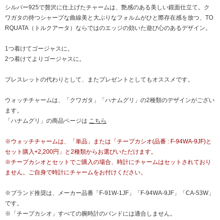
シルバー925で贅沢に仕上げたチャームは、艶感のある美しい鏡面仕立て。ク
ワガタの持つシャープな曲線美と大ぶりなフォルムがひと際存在感を放つ、TO
RQUATA（トルクアータ）ならではのエッジの効いた遊び心のあるデザイン。
1つ着けてゴージャスに。
2つ着けてよりゴージャスに。
ブレスレットの代わりとして、またプレゼントとしてもオススメです。
ウォッチチャームは、「クワガタ」「ハナムグリ」の2種類のデザインがござい
ます。
「ハナムグリ」の商品ページは
こちら
※ウォッチチャームは、「単品」または「チープカシオ(品番 : F-94WA-9JF)と
セット購入+2,200円」と2種類からお選びいただけます。
※チープカシオとセットでご購入の場合、時計にチャームはセットされており
ません。ご自身で時計にチャームをお付けください。
※ブランド推奨は、メーカー品番「F-91W-1JF」「F-94WA-9JF」「CA-53W」
です。
※「チープカシオ」すべての腕時計のバンドには適合しません。