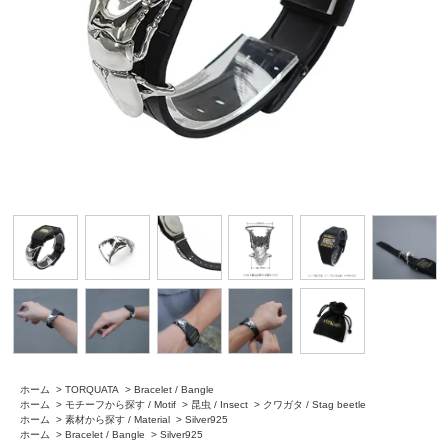
ホーム
>
TORQUATA
>
Bracelet / Bangle
ホーム
>
モチーフから探す / Motif
>
昆虫 / Insect
>
クワガタ / Stag beetle
ホーム
>
素材から探す / Material
>
Silver925
ホーム
>
Bracelet / Bangle
>
Silver925