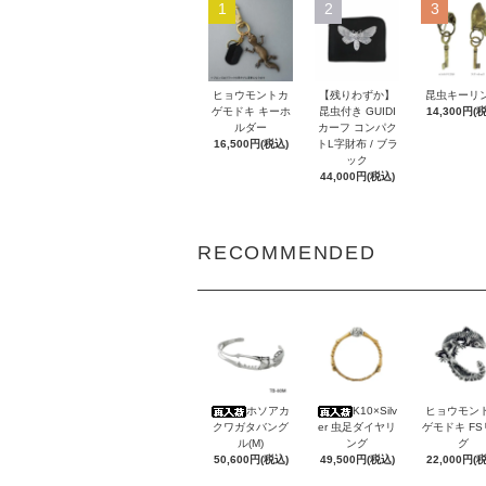
1
2
3
ヒョウモントカ
【残りわずか】
昆虫キーリ
ゲモドキ キーホ
昆虫付き GUIDI
14,300円(
ルダー
カーフ コンパク
16,500円(税込)
トL字財布 / ブラ
ック
44,000円(税込)
RECOMMENDED
ホソアカ
K10×Silv
ヒョウモン
クワガタバング
er 虫足ダイヤリ
ゲモドキ F
ル(M)
ング
グ
50,600円(税込)
49,500円(税込)
22,000円(