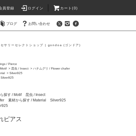
会員登録
ログイン
カート(0)
ブログ
お問い合わせ
セサリーセレクトショップ | gondoa (ゴンドア)
ings / Pierce
otif
>
昆虫 / Insect
>
ハナムグリ / Flower chafer
ial
>
Silver925
>
Silver925
す / Motif
昆虫 / Insect
fer
素材から探す / Material
Silver925
er925
れピアス