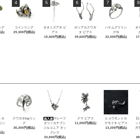
4
5
6
7
8
ング
コインリング
オオミズアオ ピ
ホソアカクワガ
ハナムグリリン
オ
税込)
25,300円(税込)
アス
タ ピアス
グ/S
15,400円(税込)
39,600円(税込)
22,000円(税込)
17
トカ
クワガタbigリン
マレーフ
クマ ピアス
ヒョウモントカ
【
Sリン
グ
タツノカナブン
11,000円(税込)
ゲモドキ ピアス
ッ
36,300円(税込)
ジルコニア ネッ
13,200円(税込)
片
税込)
クレス
33,000円(税込)
49