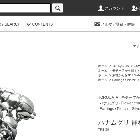
アカウント
RY SEARCH
CONTENTS
メルマガ登録・解除
アク
ホーム
>
TORQUATA
>
Earr
ホーム
>
モチーフから探す / M
ホーム
>
素材から探す / Mater
ホーム
>
Earrings / Pierce
TORQUATA
モチーフから探
ハナムグリ / Flower cha
Earrings / Pierce
Silv
ハナムグリ 群
TPS-50