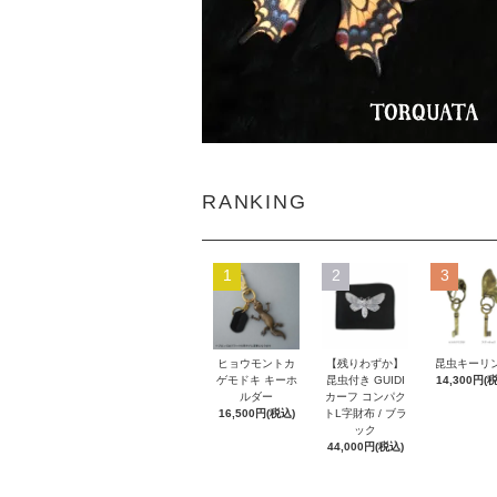
RANKING
1
2
3
ヒョウモントカ
【残りわずか】
昆虫キーリ
ゲモドキ キーホ
昆虫付き GUIDI
14,300円(
ルダー
カーフ コンパク
16,500円(税込)
トL字財布 / ブラ
ック
44,000円(税込)