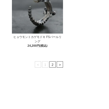
ヒョウモントカゲモドキ FSパールリ
ング
24,200円(税込)
<
1
2
>