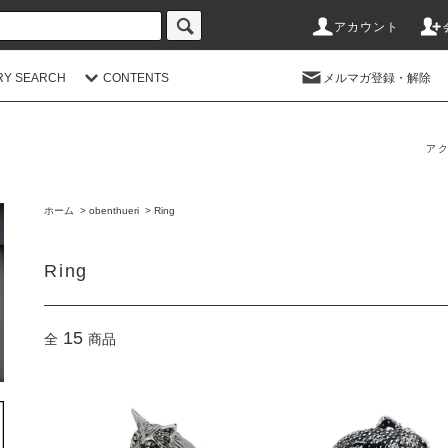
アカウント
RY SEARCH
CONTENTS
メルマガ登録・解除
アク
ホーム
>
obenthueri
>
Ring
Ring
15
全
商品