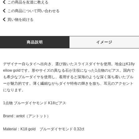
この商品を友達に教える
この商品について問い合わせる
買い物を続ける
商品説明
イメージ
デザイナー自らタイへ出向き、選び抜いたスライスダイヤを使用。地金はK18y
ellow goldです。形やサイズの異なる石が主役になった1点物のピアス。国内で
も希少なブルーダイヤを使用し、着用すると深海のような深く落ち着いたブル
ーが魅力的です。薄く繊細ながらダイヤ特有の輝きを放ち、耳元のアクセント
になります。
1点物 ブルーダイヤモンド K18ピアス
Brand : antot（アントット）
Material：K18 gold ブルーダイヤモンド 0.32ct