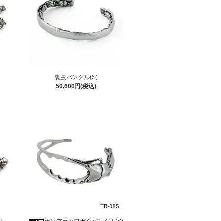
裏虫バングル(S)
50,600円(税込)
ト
ホソアカクワガタバングル(S)