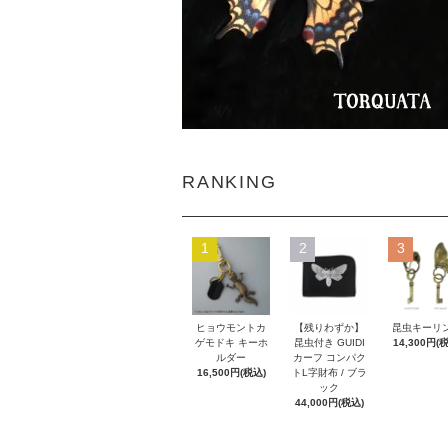
RANKING
1
2
3
ヒョウモントカ
【残りわずか】
昆虫キーリ
ゲモドキ キーホ
昆虫付き GUIDI
14,300円(
ルダー
カーフ コンパク
16,500円(税込)
トL字財布 / ブラ
ック
44,000円(税込)