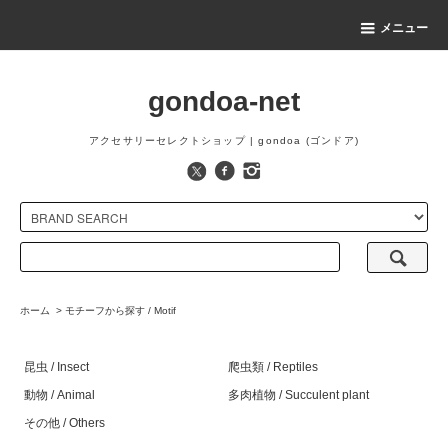
メニュー
gondoa-net
アクセサリーセレクトショップ | gondoa (ゴンドア)
ホーム
>
モチーフから探す / Motif
昆虫 / Insect
爬虫類 / Reptiles
動物 / Animal
多肉植物 / Succulent plant
その他 / Others