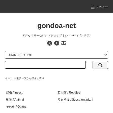
メニュー
gondoa-net
アクセサリーセレクトショップ | gondoa (ゴンドア)
ホーム
>
モチーフから探す / Motif
昆虫 / Insect
爬虫類 / Reptiles
動物 / Animal
多肉植物 / Succulent plant
その他 / Others