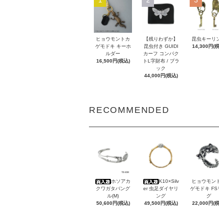
ヒョウモントカ
【残りわずか】
昆虫キーリ
ゲモドキ キーホ
昆虫付き GUIDI
14,300円(
ルダー
カーフ コンパク
16,500円(税込)
トL字財布 / ブラ
ック
44,000円(税込)
RECOMMENDED
ホソアカ
K10×Silv
ヒョウモン
クワガタバング
er 虫足ダイヤリ
ゲモドキ F
ル(M)
ング
グ
50,600円(税込)
49,500円(税込)
22,000円(