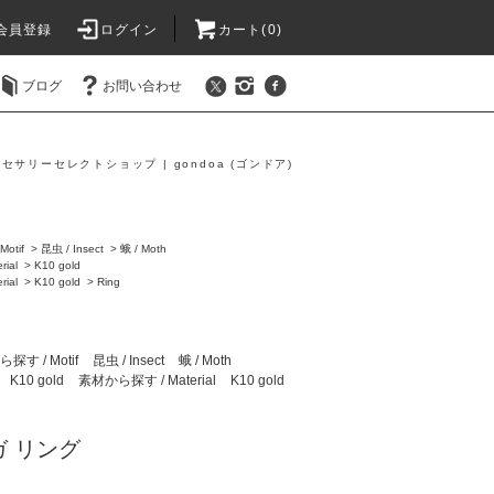
会員登録
ログイン
カート(0)
ブログ
お問い合わせ
セサリーセレクトショップ | gondoa (ゴンドア)
g
otif
>
昆虫 / Insect
>
蛾 / Moth
ial
>
K10 gold
ial
>
K10 gold
>
Ring
す / Motif
昆虫 / Insect
蛾 / Moth
K10 gold
素材から探す / Material
K10 gold
ガ リング