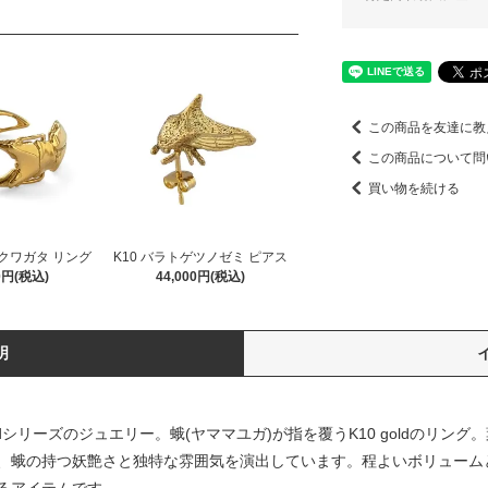
この商品を友達に教
この商品について問
買い物を続ける
カクワガタ リング
K10 バラトゲツノゼミ ピアス
00円(税込)
44,000円(税込)
明
goldシリーズのジュエリー。蛾(ヤママユガ)が指を覆うK10 goldのリ
、蛾の持つ妖艶さと独特な雰囲気を演出しています。程よいボリューム
るアイテムです。