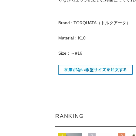
Brand : TORQUATA（トルクアータ）
Material：K10
Size：～#16
RANKING
1
2
3