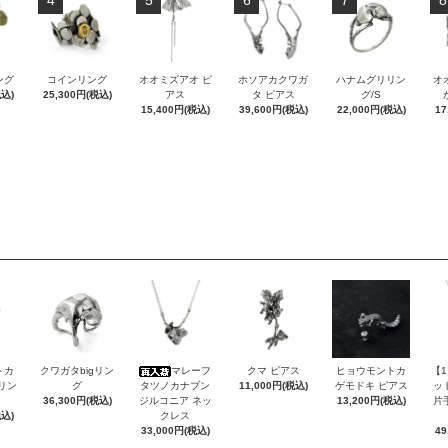
ング
コインリング
オオミズアオ ピ
ホソアカクワガ
ハナムグリリン
オ
税込)
25,300円(税込)
アス
タ ピアス
グ/S
15,400円(税込)
39,600円(税込)
22,000円(税込)
17
トカ
クワガタbigリン
マレーフ
クマ ピアス
ヒョウモントカ
【
Sリン
グ
タツノカナブン
11,000円(税込)
ゲモドキ ピアス
ッ
36,300円(税込)
ジルコニア ネッ
13,200円(税込)
片
税込)
クレス
33,000円(税込)
49