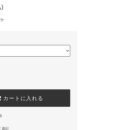
)
ずか
カートに入れる
細
く表記