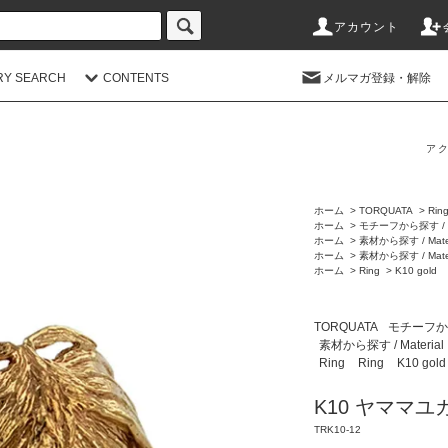
アカウント
RY SEARCH
CONTENTS
メルマガ登録・解除
アク
ホーム
>
TORQUATA
>
Rin
ホーム
>
モチーフから探す / M
ホーム
>
素材から探す / Mater
ホーム
>
素材から探す / Mater
ホーム
>
Ring
>
K10 gold
TORQUATA
モチーフから探
素材から探す / Material
Ring
Ring
K10 gold
K10 ヤママユ
TRK10-12