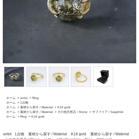
ホーム
>
antot
>
Ring
ホーム
>
1点物
ホーム
>
素材から探す / Material
>
K18 gold
ホーム
>
素材から探す / Material
>
その他天然石 / Stone
>
サファイア / Sapphire
ホーム
>
Ring
>
K18 gold
antot
1点物
素材から探す / Material
K18 gold
素材から探す / Material