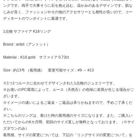
ングです。両手で大事そうに石を抱え込む、温かみのあるデザインです。肌な
じみが良く、ファッションやその他のアクセサリーとも相性が良いので、コー
ディネートのワンポイントに最適です。
1点物 サファイア K18リング
Brand : antot（アントット）
Material：K18 gold サファイア 0.73ct
Size : 約13号 （着用感） 変更可能サイズ：#9 ～ #13
※1つ1つルースに合わせてデザインされた1点物のジュエリーです。
※お使いのPC環境によって、ルース（天然石）の色味に差異が生じる場合がご
ざいます。
※イメージの違いによるご返金・ご返品は承りかねますので、予めご了承くだ
さい。
※こちらのリングは、着けた時の着用感のサイズになります。また、ご購入い
ただいてからの6カ月間、初回のサイズ直しが無料となっております。（※サイ
ズダウンのみ）
着用感、サイズの変更については、下記の「リングサイズの変更について」を