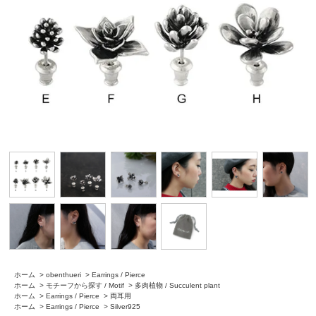
ホーム
>
obenthueri
>
Earrings / Pierce
ホーム
>
モチーフから探す / Motif
>
多肉植物 / Succulent plant
ホーム
>
Earrings / Pierce
>
両耳用
ホーム
>
Earrings / Pierce
>
Silver925