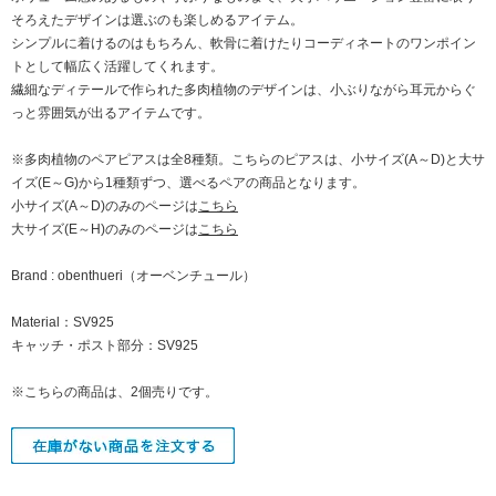
そろえたデザインは選ぶのも楽しめるアイテム。
シンプルに着けるのはもちろん、軟骨に着けたりコーディネートのワンポイン
トとして幅広く活躍してくれます。
繊細なディテールで作られた多肉植物のデザインは、小ぶりながら耳元からぐ
っと雰囲気が出るアイテムです。
※多肉植物のペアピアスは全8種類。こちらのピアスは、小サイズ(A～D)と大サ
イズ(E～G)から1種類ずつ、選べるペアの商品となります。
小サイズ(A～D)のみのページは
こちら
大サイズ(E～H)のみのページは
こちら
Brand : obenthueri（オーベンチュール）
Material：SV925
キャッチ・ポスト部分：SV925
※こちらの商品は、2個売りです。