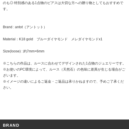
のも◎ 特別感のある1点物のピアスは大切な方への贈り物としてもおすすめで
す。
Brand : antot（アントット）
Material：K18 gold ブルーダイヤモンド メレダイヤモンドx1
Size(loose) : 約7mm×6mm
※こちらの作品は、ルースに合わせてデザインされた1点物のジュエリーです。
※お使いのPC環境によって、ルース（天然石）の色味に差異が生じる場合がご
ざいます。
※イメージの違いによるご返金・ご返品は承りかねますので、予めご了承くだ
さい。
BRAND