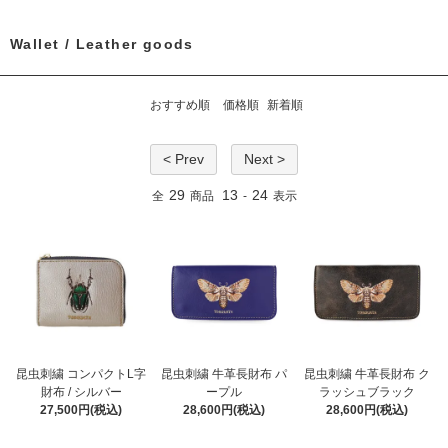
Wallet / Leather goods
おすすめ順
価格順
新着順
< Prev
Next >
29
13
24
全
商品
-
表示
昆虫刺繍 コンパクトL字
昆虫刺繍 牛革長財布 パ
昆虫刺繍 牛革長財布 ク
財布 / シルバー
ープル
ラッシュブラック
27,500円(税込)
28,600円(税込)
28,600円(税込)