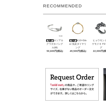
RECOMMENDED
ホソアカ
K10×Silv
ヒョウモン
クワガタバング
er 虫足ダイヤリ
ゲモドキ F
ル(M)
ング
グ
50,600円(税込)
49,500円(税込)
22,000円(