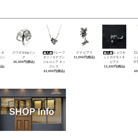
トカ
クワガタbigリン
マレーフ
クマ ピアス
ヒョウモ
【
Sリン
グ
タツノカナブン
11,000円(税込)
ントカゲモドキ
ッ
36,300円(税込)
ジルコニア ネッ
ピアス
片
税込)
クレス
13,200円(税込)
33,000円(税込)
49