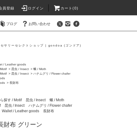
会員登録
ログイン
カート(0)
ブログ
お問い合わせ
セサリーセレクトショップ | gondoa (ゴンドア)
et / Leather goods
otif
>
昆虫 / Insect
>
蛾 / Moth
otif
>
昆虫 / Insect
>
ハナムグリ / Flower chafer
oods
oods
>
長財布
す / Motif
昆虫 / Insect
蛾 / Moth
f
昆虫 / Insect
ハナムグリ / Flower chafer
Wallet / Leather goods
長財布
長財布 グリーン