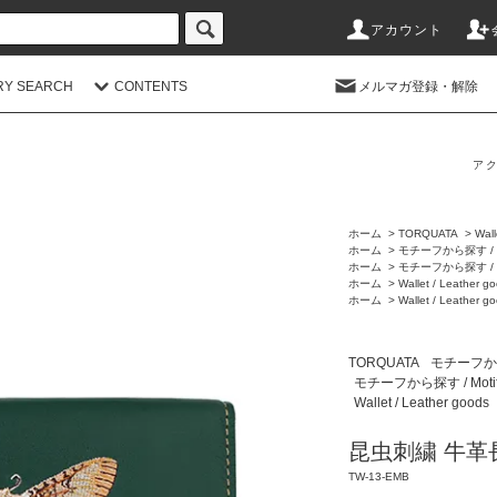
アカウント
RY SEARCH
CONTENTS
メルマガ登録・解除
アク
ホーム
>
TORQUATA
>
Wall
ホーム
>
モチーフから探す / M
ホーム
>
モチーフから探す / M
ホーム
>
Wallet / Leather g
ホーム
>
Wallet / Leather g
TORQUATA
モチーフから探
モチーフから探す / Moti
Wallet / Leather goods
昆虫刺繍 牛革
TW-13-EMB