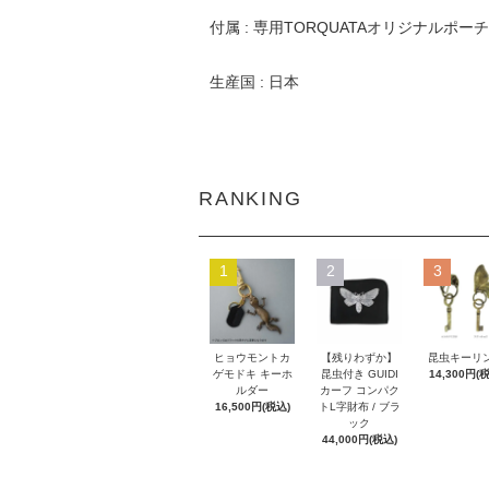
付属 : 専用TORQUATAオリジナルポーチ
生産国 : 日本
RANKING
1
2
3
ヒョウモントカ
【残りわずか】
昆虫キーリ
ゲモドキ キーホ
昆虫付き GUIDI
14,300円(
ルダー
カーフ コンパク
16,500円(税込)
トL字財布 / ブラ
ック
44,000円(税込)