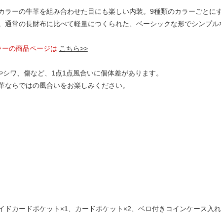
カラーの牛革を組み合わせた目にも楽しい内装。9種類のカラーごとにす
イン。通常の長財布に比べて軽量につくられた、ベーシックな形でシンプ
ラーの商品ページは
こちら>>
やシワ、傷など、1点1点風合いに個体差があります。
革ならではの風合いをお楽しみください。
ワイドカードポケット×1、カードポケット×2、ベロ付きコインケース入れ