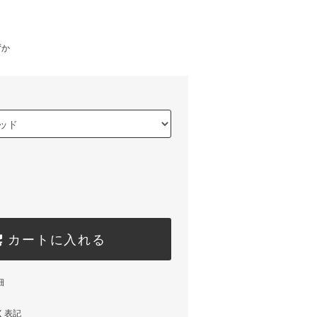
)
ずか
カートに入れる
細
く表記