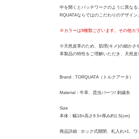
中を開くとパッチワークのように異なる
RQUATAならではのこだわりのデザ
※カラーは9種類ございます。その他カ
※天然皮革のため、肌理(キメ)の細かさ
革製品の特性をご理解いただき、天然皮
Brand : TORQUATA（トルクアータ）
Material：牛革、昆虫パーツ/ 刺繍糸
Size
本体：幅18×高さ9.5×厚み約1.5(cm)
商品詳細 : ホック式開閉、札入れ×1、