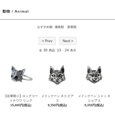
動物 / Animal
おすすめ順
価格順
新着順
< Prev
Next >
30
13
24
全
商品
-
表示
【在庫限り】ロングコー
メインクーン ネコ ピア
メインクーン ニャッ ネ
トチワワ リング
ス
コ ピアス
15,400円(税込)
9,350円(税込)
9,350円(税込)