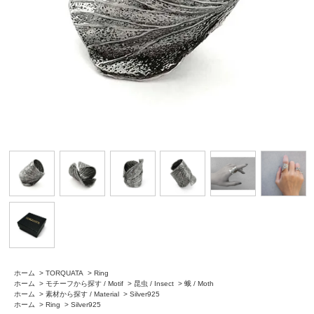
ホーム
>
TORQUATA
>
Ring
ホーム
>
モチーフから探す / Motif
>
昆虫 / Insect
>
蛾 / Moth
ホーム
>
素材から探す / Material
>
Silver925
ホーム
>
Ring
>
Silver925