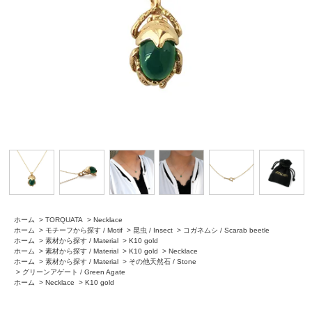
ホーム
>
TORQUATA
>
Necklace
ホーム
>
モチーフから探す / Motif
>
昆虫 / Insect
>
コガネムシ / Scarab beetle
ホーム
>
素材から探す / Material
>
K10 gold
ホーム
>
素材から探す / Material
>
K10 gold
>
Necklace
ホーム
>
素材から探す / Material
>
その他天然石 / Stone
>
グリーンアゲート / Green Agate
ホーム
>
Necklace
>
K10 gold