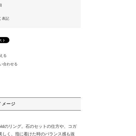
細
く表記
える
い合わせる
イメージ
oldのリング。石のセットの仕方や、コガ
が美しく、指に着けた時のバランス感も抜