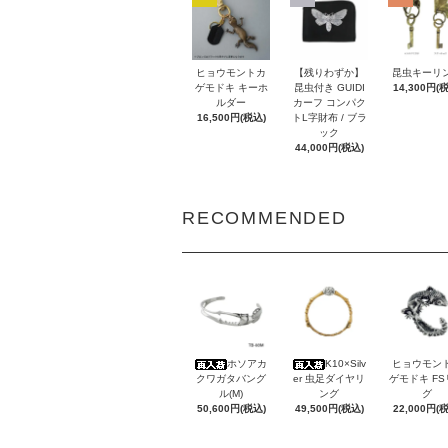
ヒョウモントカ
【残りわずか】
昆虫キーリ
ゲモドキ キーホ
昆虫付き GUIDI
14,300円(
ルダー
カーフ コンパク
16,500円(税込)
トL字財布 / ブラ
ック
44,000円(税込)
RECOMMENDED
ホソアカ
K10×Silv
ヒョウモン
クワガタバング
er 虫足ダイヤリ
ゲモドキ F
ル(M)
ング
グ
50,600円(税込)
49,500円(税込)
22,000円(