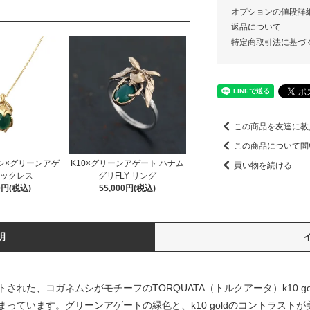
オプションの値段詳
返品について
特定商取引法に基づ
この商品を友達に教
この商品について問
ムシ×グリーンアゲ
K10×グリーンアゲート ハナム
買い物を続ける
ネックレス
グリFLY リング
00円(税込)
55,000円(税込)
明
れた、コガネムシがモチーフのTORQUATA（トルクアータ）k10 g
っています。グリーンアゲートの緑色と、k10 goldのコントラスト