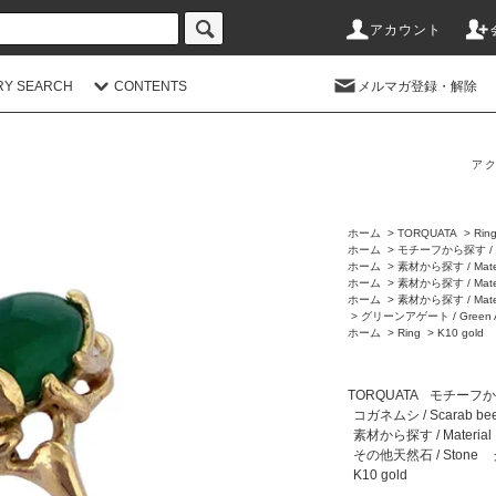
アカウント
RY SEARCH
CONTENTS
メルマガ登録・解除
アク
ホーム
>
TORQUATA
>
Rin
ホーム
>
モチーフから探す / M
ホーム
>
素材から探す / Mater
ホーム
>
素材から探す / Mater
ホーム
>
素材から探す / Mater
>
グリーンアゲート / Green A
ホーム
>
Ring
>
K10 gold
TORQUATA
モチーフから探
コガネムシ / Scarab bee
素材から探す / Material
その他天然石 / Stone
K10 gold