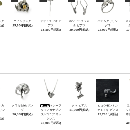
ング
コインリング
オオミズアオ ピ
ホソアカクワガ
ハナムグリリン
オ
税込)
25,300円(税込)
アス
タ ピアス
グ/S
15,400円(税込)
39,600円(税込)
22,000円(税込)
17
トカ
クワガタbigリン
マレーフ
クマ ピアス
ヒョウモントカ
【
Sリン
グ
タツノカナブン
11,000円(税込)
ゲモドキ ピアス
ッ
36,300円(税込)
ジルコニア ネッ
13,200円(税込)
片
税込)
クレス
33,000円(税込)
49