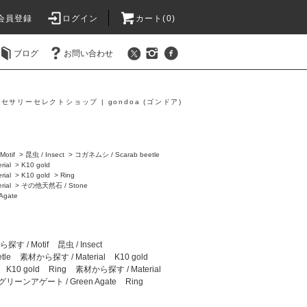
会員登録
ログイン
カート(0)
ブログ
お問い合わせ
セサリーセレクトショップ | gondoa (ゴンドア)
g
otif
>
昆虫 / Insect
>
コガネムシ / Scarab beetle
ial
>
K10 gold
ial
>
K10 gold
>
Ring
ial
>
その他天然石 / Stone
gate
す / Motif
昆虫 / Insect
tle
素材から探す / Material
K10 gold
K10 gold
Ring
素材から探す / Material
グリーンアゲート / Green Agate
Ring