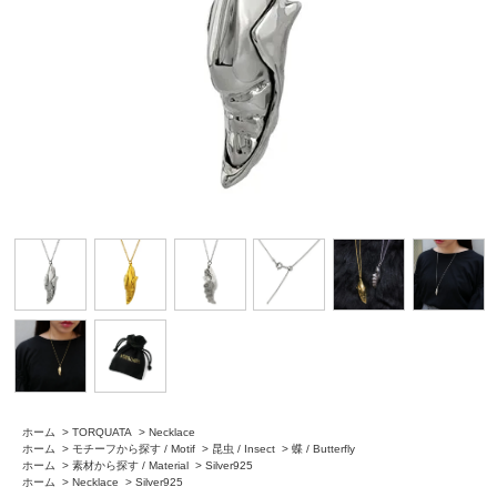
ホーム
>
TORQUATA
>
Necklace
ホーム
>
モチーフから探す / Motif
>
昆虫 / Insect
>
蝶 / Butterfly
ホーム
>
素材から探す / Material
>
Silver925
ホーム
>
Necklace
>
Silver925