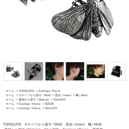
ホーム
>
TORQUATA
>
Earrings / Pierce
ホーム
>
モチーフから探す / Motif
>
昆虫 / Insect
>
蛾 / Moth
ホーム
>
素材から探す / Material
>
Silver925
ホーム
>
Earrings / Pierce
>
両耳用
ホーム
>
Earrings / Pierce
>
Silver925
TORQUATA
モチーフから探す / Motif
昆虫 / Insect
蛾 / Moth