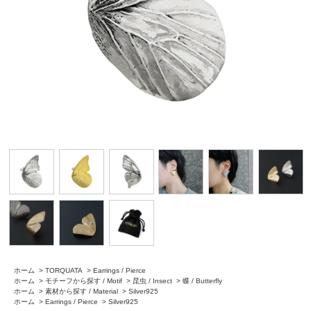
ホーム
>
TORQUATA
>
Earrings / Pierce
ホーム
>
モチーフから探す / Motif
>
昆虫 / Insect
>
蝶 / Butterfly
ホーム
>
素材から探す / Material
>
Silver925
ホーム
>
Earrings / Pierce
>
Silver925