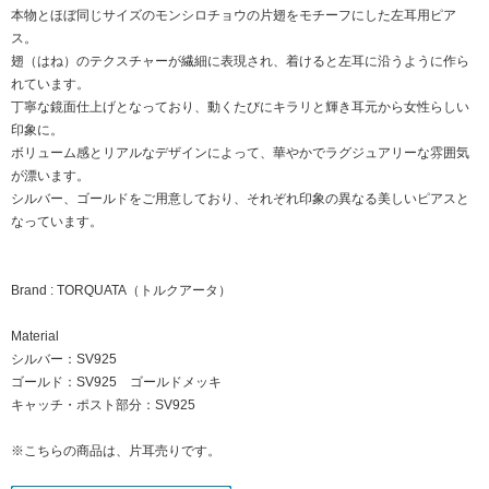
本物とほぼ同じサイズのモンシロチョウの片翅をモチーフにした左耳用ピア
ス。
翅（はね）のテクスチャーが繊細に表現され、着けると左耳に沿うように作ら
れています。
丁寧な鏡面仕上げとなっており、動くたびにキラリと輝き耳元から女性らしい
印象に。
ボリューム感とリアルなデザインによって、華やかでラグジュアリーな雰囲気
が漂います。
シルバー、ゴールドをご用意しており、それぞれ印象の異なる美しいピアスと
なっています。
Brand : TORQUATA（トルクアータ）
Material
シルバー：SV925
ゴールド：SV925 ゴールドメッキ
キャッチ・ポスト部分：SV925
※こちらの商品は、片耳売りです。