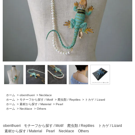
ホーム
>
obenthueri
>
Necklace
ホーム
>
モチーフから探す / Motif
>
爬虫類 / Reptiles
>
トカゲ / Lizard
ホーム
>
素材から探す / Material
>
Pearl
ホーム
>
Necklace
>
Others
obenthueri
モチーフから探す / Motif
爬虫類 / Reptiles
トカゲ / Lizard
素材から探す / Material
Pearl
Necklace
Others