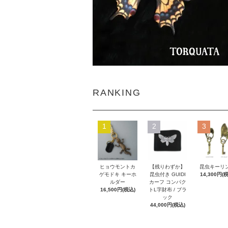
RANKING
1
2
3
ヒョウモントカ
【残りわずか】
昆虫キーリ
ゲモドキ キーホ
昆虫付き GUIDI
14,300円(
ルダー
カーフ コンパク
16,500円(税込)
トL字財布 / ブラ
ック
44,000円(税込)