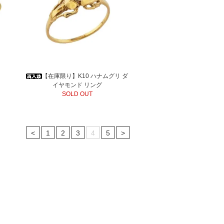
【在庫限り】K10 ハナムグリ ダ
イヤモンド リング
SOLD OUT
<
1
2
3
4
5
>