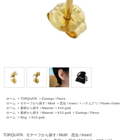
ホーム
>
TORQUATA
>
Earrings / Pierce
ホーム
>
モチーフから探す / Motif
>
昆虫 / Insect
>
ハナムグリ / Flower chafer
ホーム
>
素材から探す / Material
>
K10 gold
ホーム
>
素材から探す / Material
>
K10 gold
>
Earrings / Pierce
ホーム
>
Ring
>
K10 gold
TORQUATA
モチーフから探す / Motif
昆虫 / Insect