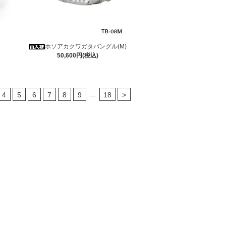
ホソアカクワガタバングル(M)
50,600円(税込)
...
4
5
6
7
8
9
18
>