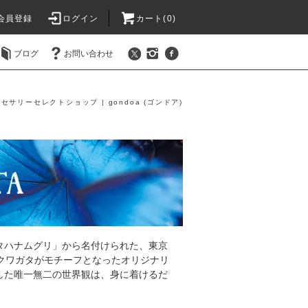
会員登録
ログイン
カート(0)
ブログ
お問い合わせ
セサリーセレクトショップ | gondoa (ゴンドア)
タハナムグリ」から名付けられた、東京
蛾、クワガタがモチーフとなったオリジナリ
した唯一無二の世界観は、身に着けるだ