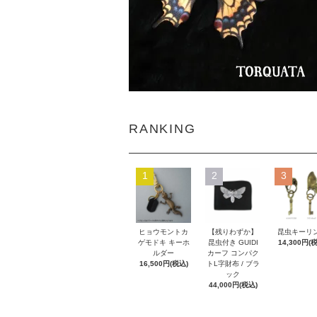
RANKING
1
2
3
ヒョウモントカ
【残りわずか】
昆虫キーリ
ゲモドキ キーホ
昆虫付き GUIDI
14,300円(
ルダー
カーフ コンパク
16,500円(税込)
トL字財布 / ブラ
ック
44,000円(税込)