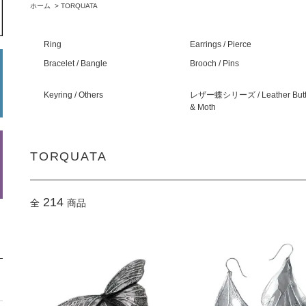
ホーム
>
TORQUATA
Ring
Earrings / Pierce
Bracelet / Bangle
Brooch / Pins
Keyring / Others
レザー蝶シリーズ / Leather Butte
& Moth
TORQUATA
214
全
商品