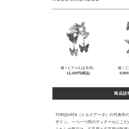
蝶々ピアス/L(左耳用）
蝶々三
12,100円(税込)
9,90
商品説
TORQUATA（トルクアータ）の代
ザイン。一つ一つ羽のディテールにこだ
こちらの商品は、左耳用と右耳用で販売し