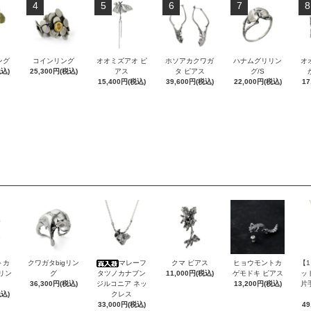
4
5
6
7
8
ング
コインリング
オオミズアオ ピ
ホソアカクワガ
ハナムグリリン
オ
税込)
25,300円(税込)
アス
タ ピアス
グ/S
15,400円(税込)
39,600円(税込)
22,000円(税込)
17
トカ
クワガタbigリン
マレーフ
クマ ピアス
ヒョウモントカ
【
Sリン
グ
タツノカナブン
11,000円(税込)
ゲモドキ ピアス
ッ
36,300円(税込)
ジルコニア ネッ
13,200円(税込)
片
税込)
クレス
33,000円(税込)
49