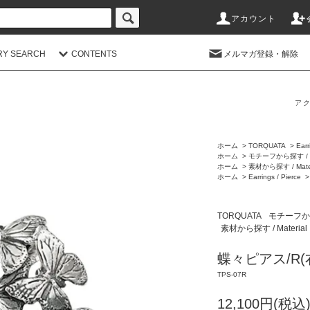
アカウント
RY SEARCH
CONTENTS
メルマガ登録・解除
アク
ホーム
>
TORQUATA
>
Earr
ホーム
>
モチーフから探す / M
ホーム
>
素材から探す / Mater
ホーム
>
Earrings / Pierce
TORQUATA
モチーフから探
素材から探す / Material
蝶々ピアス/R
TPS-07R
12,100円(税込