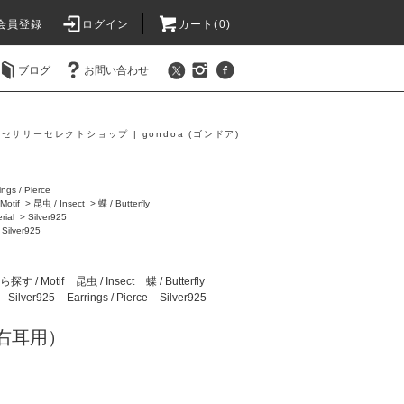
会員登録
ログイン
カート(0)
ブログ
お問い合わせ
セサリーセレクトショップ | gondoa (ゴンドア)
ings / Pierce
otif
>
昆虫 / Insect
>
蝶 / Butterfly
ial
>
Silver925
>
Silver925
す / Motif
昆虫 / Insect
蝶 / Butterfly
Silver925
Earrings / Pierce
Silver925
(右耳用）
)