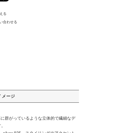
える
い合わせる
イメージ
耳に群がっているような立体的で繊細なデ
す。
ver 925。スタイリングのアクセント