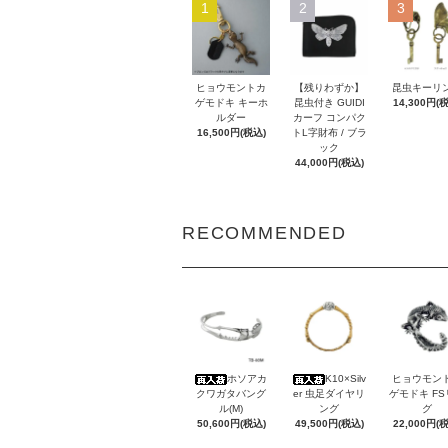
1
2
3
ヒョウモントカ
【残りわずか】
昆虫キーリ
ゲモドキ キーホ
昆虫付き GUIDI
14,300円(
ルダー
カーフ コンパク
16,500円(税込)
トL字財布 / ブラ
ック
44,000円(税込)
RECOMMENDED
ホソアカ
K10×Silv
ヒョウモン
クワガタバング
er 虫足ダイヤリ
ゲモドキ F
ル(M)
ング
グ
50,600円(税込)
49,500円(税込)
22,000円(