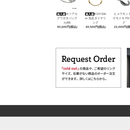
ホソアカ
K10×Silv
ヒョウモン
クワガタバング
er 虫足ダイヤリ
ゲモドキ F
ル(M)
ング
グ
50,600円(税込)
49,500円(税込)
22,000円(