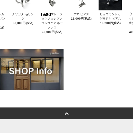
トカ
クワガタbigリン
マレーフ
クマ ピアス
ヒョウモントカ
【
Sリン
グ
タツノカナブン
11,000円(税込)
ゲモドキ ピアス
ッ
36,300円(税込)
ジルコニア ネッ
13,200円(税込)
片
税込)
クレス
33,000円(税込)
49