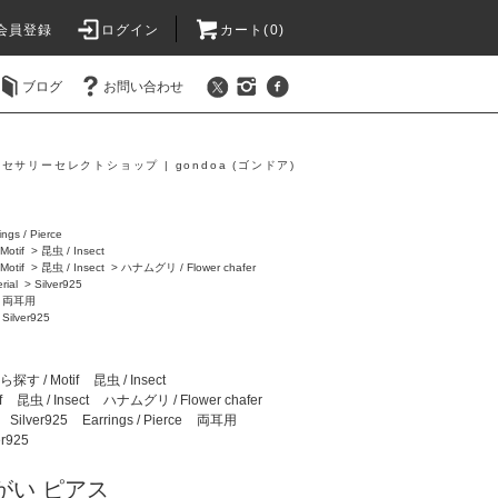
会員登録
ログイン
カート(0)
ブログ
お問い合わせ
セサリーセレクトショップ | gondoa (ゴンドア)
ings / Pierce
otif
>
昆虫 / Insect
otif
>
昆虫 / Insect
>
ハナムグリ / Flower chafer
ial
>
Silver925
>
両耳用
>
Silver925
す / Motif
昆虫 / Insect
f
昆虫 / Insect
ハナムグリ / Flower chafer
Silver925
Earrings / Pierce
両耳用
er925
がい ピアス