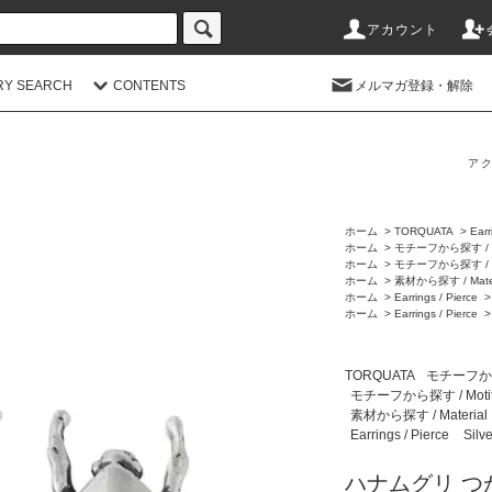
アカウント
RY SEARCH
CONTENTS
メルマガ登録・解除
アク
ホーム
>
TORQUATA
>
Earr
ホーム
>
モチーフから探す / M
ホーム
>
モチーフから探す / M
ホーム
>
素材から探す / Mater
ホーム
>
Earrings / Pierce
ホーム
>
Earrings / Pierce
TORQUATA
モチーフから探
モチーフから探す / Moti
素材から探す / Material
Earrings / Pierce
Silv
ハナムグリ つ