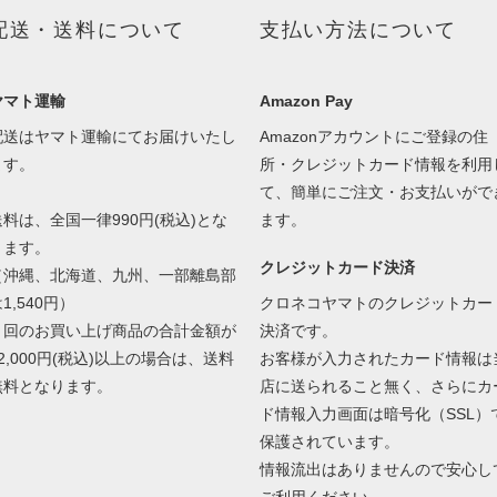
配送・送料について
支払い方法について
ヤマト運輸
Amazon Pay
配送はヤマト運輸にてお届けいたし
Amazonアカウントにご登録の住
ます。
所・クレジットカード情報を利用
て、簡単にご注文・お支払いがで
送料は、全国一律990円(税込)とな
ます。
ります。
クレジットカード決済
（沖縄、北海道、九州、一部離島部
1,540円）
クロネコヤマトのクレジットカー
１回のお買い上げ商品の合計金額が
決済です。
2,000円(税込)以上の場合は、送料
お客様が入力されたカード情報は
無料となります。
店に送られること無く、さらにカ
ド情報入力画面は暗号化（SSL）
保護されています。
情報流出はありませんので安心し
ご利用ください。