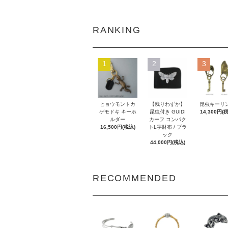
RANKING
1
2
3
ヒョウモントカ
【残りわずか】
昆虫キーリ
ゲモドキ キーホ
昆虫付き GUIDI
14,300円(
ルダー
カーフ コンパク
16,500円(税込)
トL字財布 / ブラ
ック
44,000円(税込)
RECOMMENDED