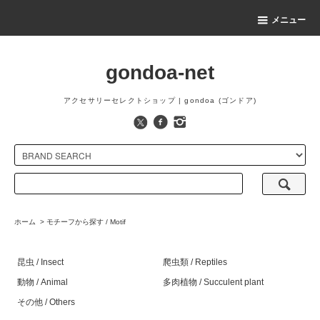
メニュー
gondoa-net
アクセサリーセレクトショップ | gondoa (ゴンドア)
ホーム
>
モチーフから探す / Motif
昆虫 / Insect
爬虫類 / Reptiles
動物 / Animal
多肉植物 / Succulent plant
その他 / Others