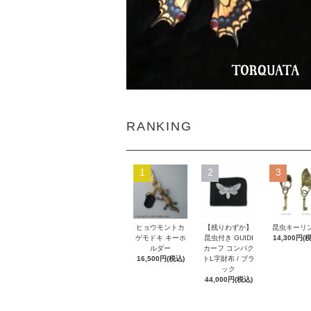
RANKING
1
2
3
ヒョウモントカ
【残りわずか】
昆虫キーリ
ゲモドキ キーホ
昆虫付き GUIDI
14,300円(
ルダー
カーフ コンパク
16,500円(税込)
トL字財布 / ブラ
ック
44,000円(税込)