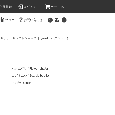
会員登録
ログイン
カート(0)
ブログ
お問い合わせ
セサリーセレクトショップ | gondoa (ゴンドア)
ハナムグリ / Flower chafer
コガネムシ / Scarab beetle
その他 / Others