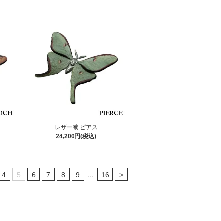
レザー蛾 ピアス
24,200円(税込)
...
4
5
6
7
8
9
16
>