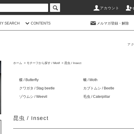
アカウント
RY SEARCH
CONTENTS
メルマガ登録・解除
アク
ホーム
>
モチーフから探す / Motif
>
昆虫 / Insect
蝶 / Butterfly
蛾 / Moth
クワガタ / Stag beetle
カブトムシ / Beetle
ゾウムシ / Weevil
毛虫 / Caterpillar
昆虫 / Insect