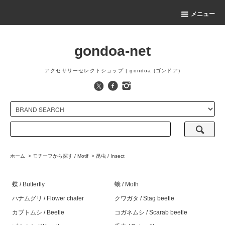
メニュー
gondoa-net
アクセサリーセレクトショップ | gondoa (ゴンドア)
ホーム
>
モチーフから探す / Motif
>
昆虫 / Insect
蝶 / Butterfly
蛾 / Moth
ハナムグリ / Flower chafer
クワガタ / Stag beetle
カブトムシ / Beetle
コガネムシ / Scarab beetle