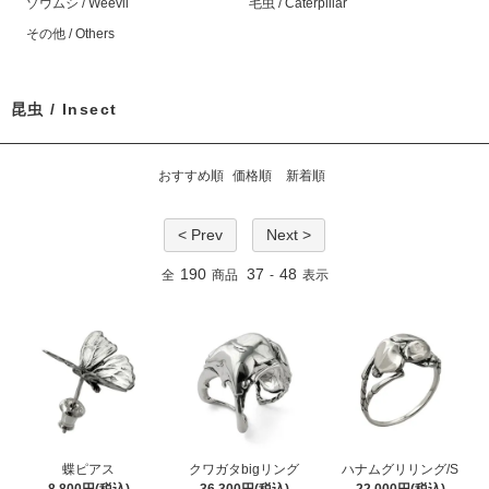
ゾウムシ / Weevil
毛虫 / Caterpillar
その他 / Others
昆虫 / Insect
おすすめ順
価格順
新着順
< Prev
Next >
190
37
48
全
商品
-
表示
蝶ピアス
クワガタbigリング
ハナムグリリング/S