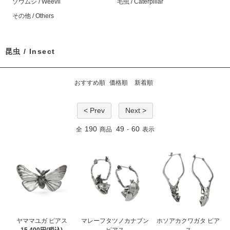
ゾウムシ / Weevil
毛虫 / Caterpillar
その他 / Others
昆虫 / Insect
おすすめ順
価格順
新着順
< Prev
Next >
190
49
60
全
商品
-
表示
ヤママユガ ピアス
マレーフタツノカナブン
ホソアカクワガタ ピア