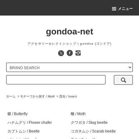
メニュー
gondoa-net
アクセサリーセレクトショップ | gondoa (ゴンドア)
ホーム
>
モチーフから探す / Motif
>
昆虫 / Insect
蝶 / Butterfly
蛾 / Moth
ハナムグリ / Flower chafer
クワガタ / Stag beetle
カブトムシ / Beetle
コガネムシ / Scarab beetle