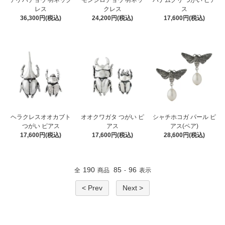
アゲハチョウ 羽ネック
モンシロチョウ 羽ネッ
ハナムグリ つがい ピア
レス
クレス
ス
36,300円(税込)
24,200円(税込)
17,600円(税込)
ヘラクレスオオカブト
オオクワガタ つがい ピ
シャチホコガ パール ピ
つがい ピアス
アス
アス(ペア)
17,600円(税込)
17,600円(税込)
28,600円(税込)
190
85
96
全
商品
-
表示
< Prev
Next >