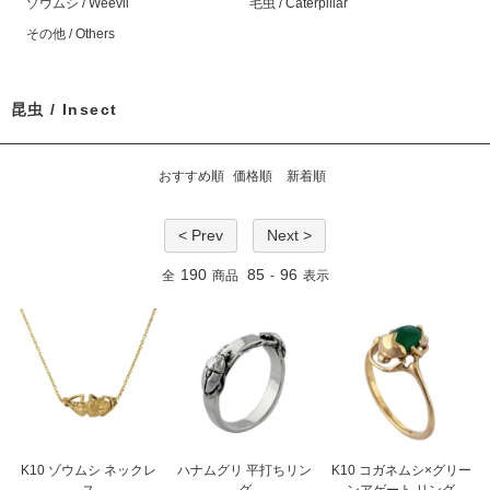
ゾウムシ / Weevil
毛虫 / Caterpillar
その他 / Others
昆虫 / Insect
おすすめ順
価格順
新着順
< Prev
Next >
190
85
96
全
商品
-
表示
K10 ゾウムシ ネックレ
ハナムグリ 平打ちリン
K10 コガネムシ×グリー