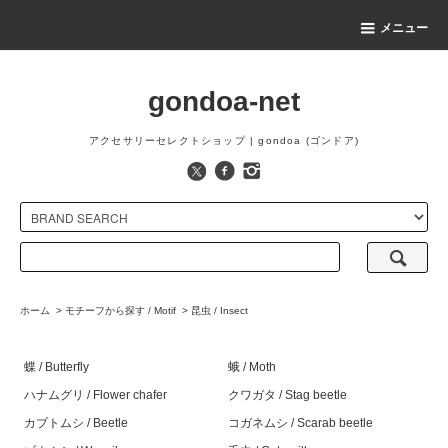
メニュー
gondoa-net
アクセサリーセレクトショップ | gondoa (ゴンドア)
ホーム
>
モチーフから探す / Motif
>
昆虫 / Insect
蝶 / Butterfly
蛾 / Moth
ハナムグリ / Flower chafer
クワガタ / Stag beetle
カブトムシ / Beetle
コガネムシ / Scarab beetle