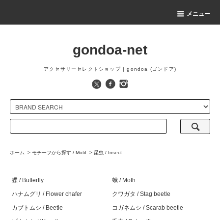
メニュー
gondoa-net
アクセサリーセレクトショップ | gondoa (ゴンドア)
ホーム
>
モチーフから探す / Motif
>
昆虫 / Insect
蝶 / Butterfly
蛾 / Moth
ハナムグリ / Flower chafer
クワガタ / Stag beetle
カブトムシ / Beetle
コガネムシ / Scarab beetle